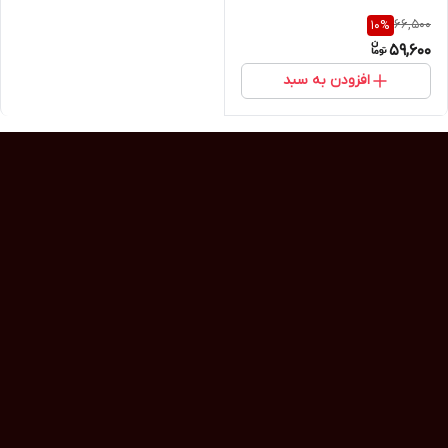
66,500
10
%
59,600
افزودن به سبد