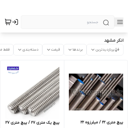
انکر مشهد
پربازدیدترین
برندها
قیمت
دسته‌بندی
فقط م
پیچ متری 22 / میلرزوه ۲۲
پیچ یک متری 27 / پیچ متری 27