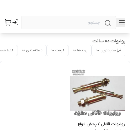
رولبولت ده سانت
جدیدترین
برندها
قیمت
دسته‌بندی
فقط محص
رولبولت قلافی / پخش انواع