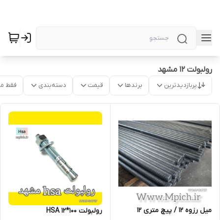
رولبولت 12 مشهد
پربازدیدترین
برندها
قیمت
دسته‌بندی
فقط م
میل رزوه 12 / پیچ متری 12
رولبولت HSA 12*100