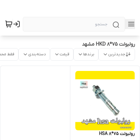
رولبولت HKD 8*75 مشهد
جدیدترین
برندها
قیمت
دسته‌بندی
فقط محص
رولبولت HSA 8*75