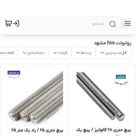
رولبولت hsa مشهد
جدیدترین
برندها
قیمت
دسته‌بندی
فقط محص
پیچ متری 28 گالوانیز / پیچ یک
پیچ متری 25 / راد یک متر 25