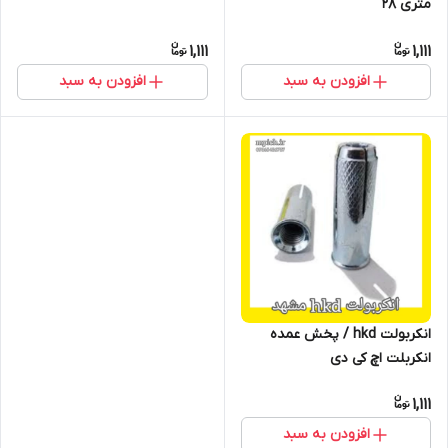
متری 28
1,111
1,111
افزودن به سبد
افزودن به سبد
انکربولت hkd / پخش عمده
انکربلت اچ کی دی
1,111
افزودن به سبد