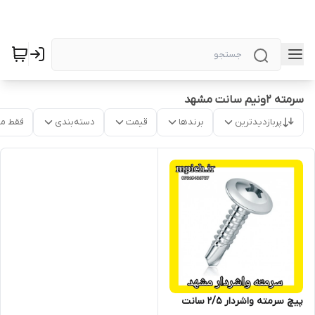
سرمته 2ونیم سانت مشهد
پربازدیدترین
برندها
قیمت
دسته‌بندی
فقط م
پیچ سرمته واشردار 2/5 سانت