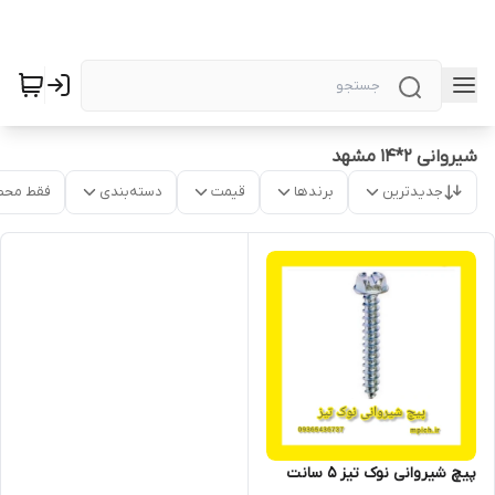
شیروانی 2*14 مشهد
جدیدترین
برندها
قیمت
دسته‌بندی
فقط محص
پیچ شیروانی نوک تیز 5 سانت