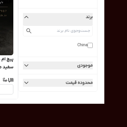
برند
China
موجودی
سفید م
1,111
محدوده قیمت