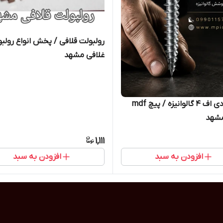
رولبولت قلافی / پخش انواع رولب
غلافی مشهد
پیچ ام دی اف 4 گالوانیزه / پیچ mdf
شهد
1,111
افزودن به سبد
افزودن به سبد