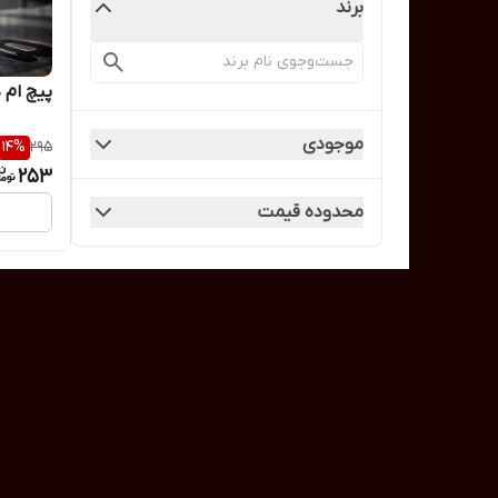
برند
پیچ ام دی 
موجودی
14
%
295
253
محدوده قیمت