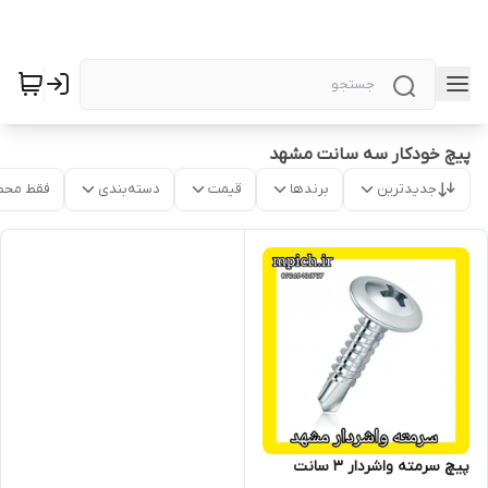
پیچ خودکار سه سانت مشهد
جدیدترین
برندها
قیمت
دسته‌بندی
فقط محص
پیچ سرمته واشردار 3 سانت