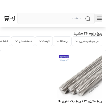
پیچ رزوه 24 مشهد
پربازدیدترین
برندها
قیمت
دسته‌بندی
فقط م
پیچ متری 24 / پیچ یک متری 24