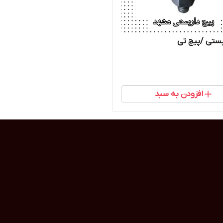
بستی /پیچ تی
افزودن به سبد