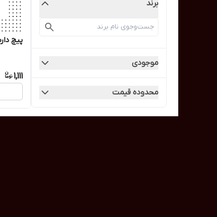
برند
پیچ دار
موجودی
1,111
محدوده قیمت