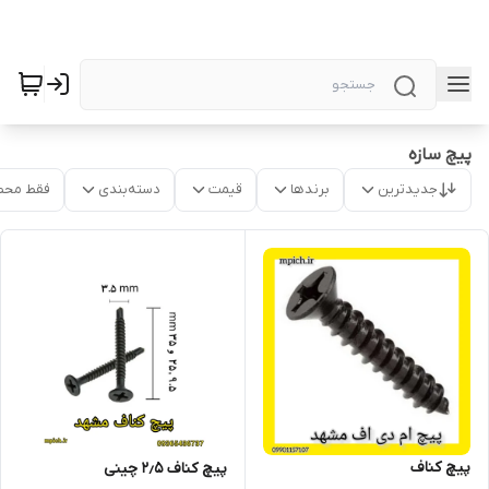
پیچ سازه
جدیدترین
برندها
قیمت
دسته‌بندی
فقط محص
پیچ کناف
پیچ کناف ۲٫۵ چینی