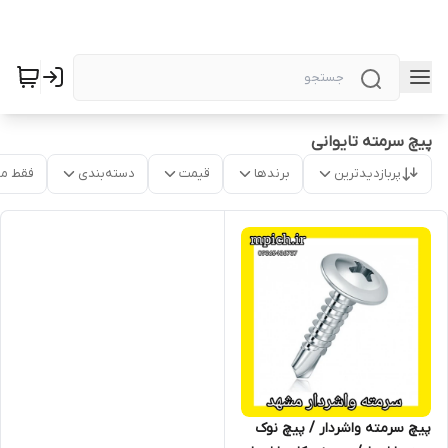
پیچ سرمته تایوانی
پربازدیدترین
برندها
قیمت
دسته‌بندی
فقط م
پیچ سرمته واشردار / پیچ نوک