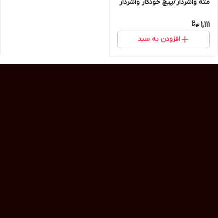
مته واشردار/پیچ خودکار واشردار
1,111
افزودن به سبد