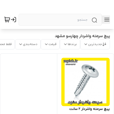
پیچ سرمته واشردار چهارسو مشهد
جدیدترین
برندها
قیمت
دسته‌بندی
فقط محص
پیچ سرمته واشردار 2 سانت