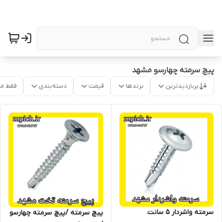
پیچ سرمته چهارسو مشهد
پربازدیدترین
برندها
قیمت
دسته‌بندی
فقط م
سرمته واشردار 5 سانت
پیچ سرمته /پیچ سرمته چهارسو