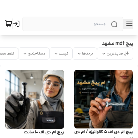
پیچ mdf مشهد
جدیدترین
برندها
قیمت
دسته‌بندی
فقط محص
پیچ ام دی اف 5 گالوانیزه / ام دی
پیچ ام دی اف 10 سانت