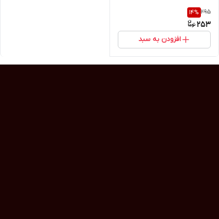
295
14
%
253
افزودن به سبد