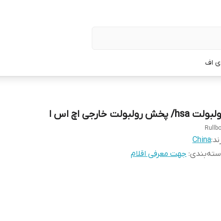
ی اف
لت hsa/ پخش رولبولت خارجی اچ اس ا
Rullbo
ند:
China
ته‌بندی
:
جهت معرفی اقلام