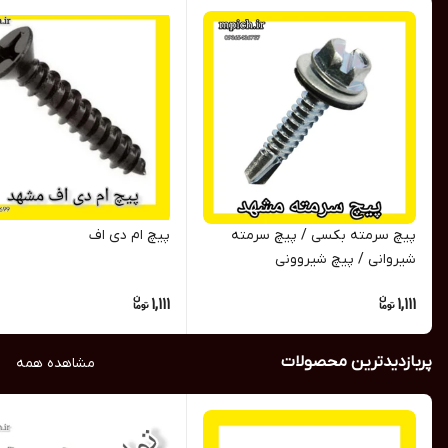
پیچ سرمته بکسی / پیچ سرمته
پیچ ام دی اف
شیروانی / پیچ شیروونی
1,111
1,111
پربازدیدترین محصولات
مشاهده همه