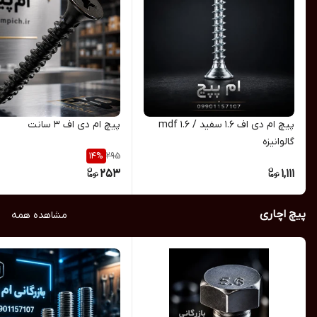
پیچ ام دی اف 1.6 سفید / mdf 1.6
پیچ ام دی اف 3 سانت
گالوانیزه
295
14
%
253
1,111
پیچ اچاری
مشاهده همه