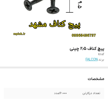
پیچ کناف ۲٫۵ چینی
Knaf
برند:
FALCON
مشخصات
تعداد درکارتن
۱۶.۰۰۰عدد