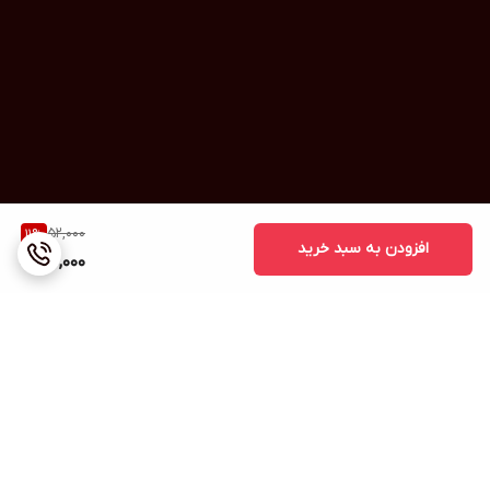
52,000
11
%
افزودن به سبد خرید
46,000
برگشت به بالا