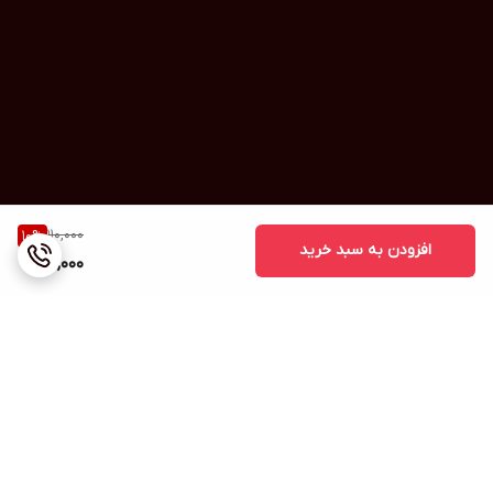
110,000
10
%
افزودن به سبد خرید
99,000
برگشت به بالا