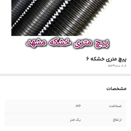
پیچ متری خشکه 6
8.8 m6*1000
مشخصات
ضخامت
m6
ارتفاع
یک متر