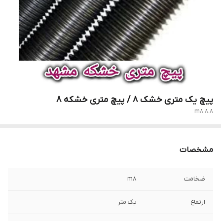
پیچ یک متری خشک 8 / پیچ متری خشکه 8
m8 8.8
مشخصات
ضخامت
m8
ارتفاع
یک متر