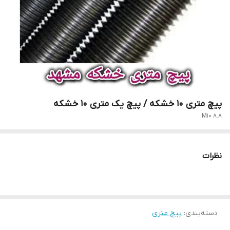
پیچ متری 10 خشکه / پیچ یک متری 10 خشکه
M10 8.8
نظرات
دسته‌بندی
:
پیچ متری