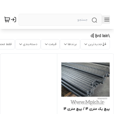
\d] ljvd lain
جدیدترین
برندها
قیمت
دسته‌بندی
فقط محص
پیچ یک متری 14 / پیچ متری 14