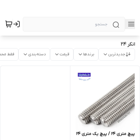
انکر 24
جدیدترین
برندها
قیمت
دسته‌بندی
فقط محص
پیچ متری 24 / پیچ یک متری 24