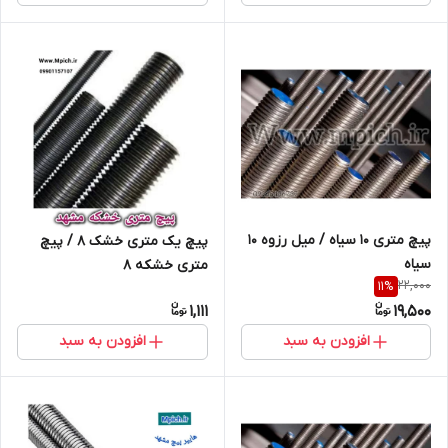
پیچ متری 10 سیاه / میل رزوه 10
پیچ یک متری خشک 8 / پیچ
سیاه
متری خشکه 8
22,000
11
%
1,111
19,500
افزودن به سبد
افزودن به سبد