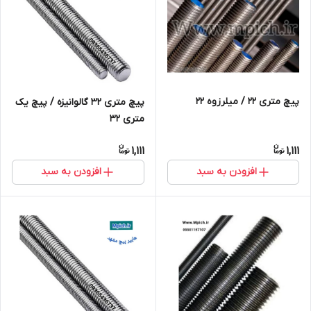
پیچ متری 22 / میلرزوه ۲۲
پیچ متری 32 گالوانیزه / پیچ یک
متری 32
1,111
1,111
افزودن به سبد
افزودن به سبد