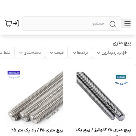
پیچ متری
پربازدیدترین
برندها
قیمت
دسته‌بندی
فقط م
پیچ متری 28 گالوانیز / پیچ یک
پیچ متری 25 / راد یک متر 25