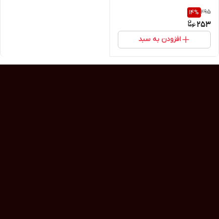
295
14
%
253
افزودن به سبد