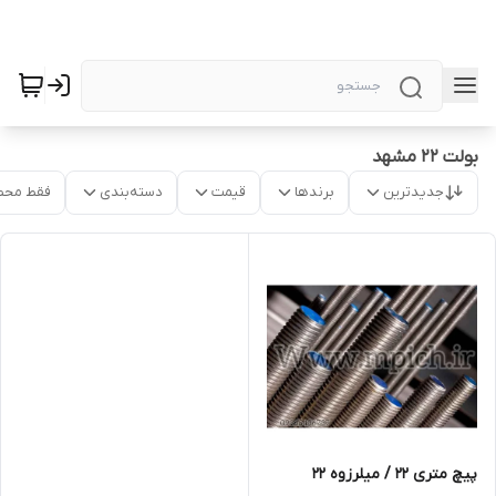
بولت ۲۲ مشهد
جدیدترین
برندها
قیمت
دسته‌بندی
فقط محص
پیچ متری 22 / میلرزوه ۲۲