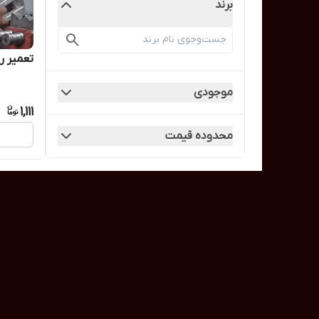
برند
تعمیر 
موجودی
1,111
محدوده قیمت