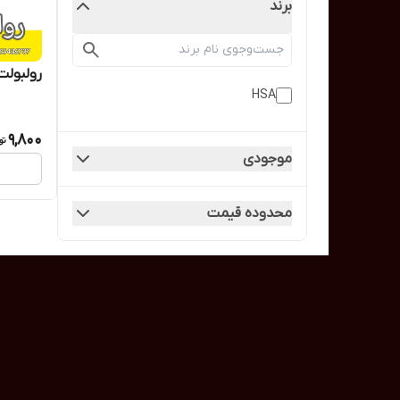
برند
رولبولت A 12*100
HSA
9,800
موجودی
محدوده قیمت