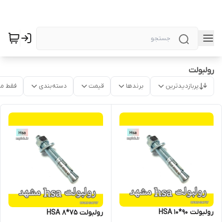
رولبولت
پربازدیدترین
برندها
قیمت
دسته‌بندی
فقط م
رولبولت HSA 10*90
رولبولت HSA 8*75