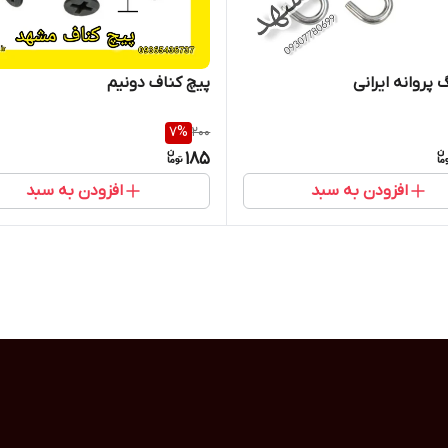
 پروانه ایرانی
پیچ کناف دونیم
7
%
200
185
افزودن به سبد
افزودن به سبد