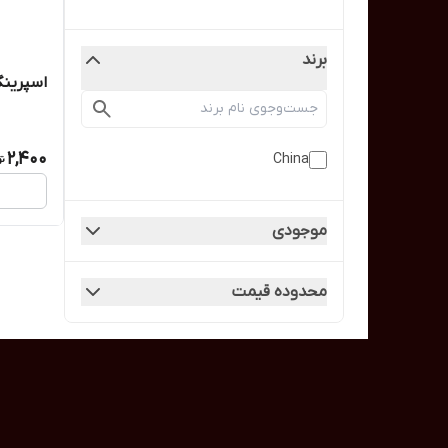
برند
اسپرینگ
2,400
China
موجودی
محدوده قیمت