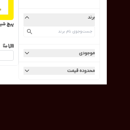
برند
پیچ شیروا
1,111
موجودی
محدوده قیمت