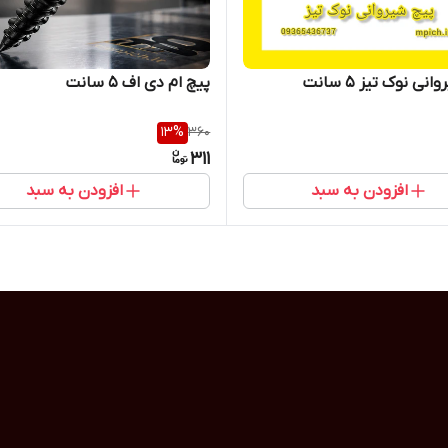
نی نوک تیز 5 سانت
پیچ ام دی اف 5 سانت
13
%
360
311
افزودن به سبد
افزودن به سبد