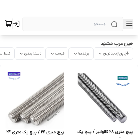
خین عرب مشهد
پربازدیدترین
برندها
قیمت
دسته‌بندی
فقط م
پیچ متری 28 گالوانیز / پیچ یک
پیچ متری 24 / پیچ یک متری 24