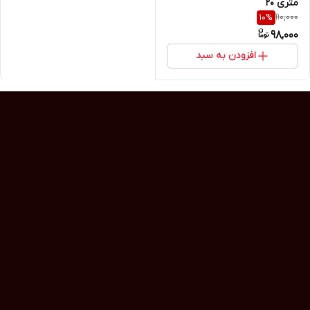
متری 20
110,000
10
%
98,000
افزودن به سبد