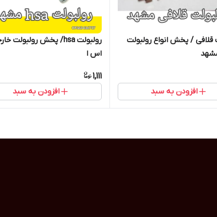
 قلافی / پخش انواع رولبولت
رولبولت hsa/ پخش رولبولت خ
مشهد
اس ا
1,111
افزودن به سبد
افزودن به سبد