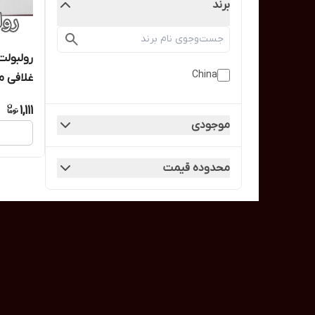
برند
رولبولت
China
غلافی 
1,111
موجودی
محدوده قیمت