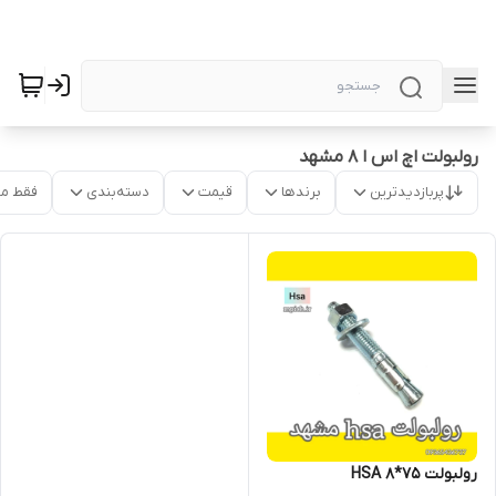
رولبولت اچ اس ا 8 مشهد
پربازدیدترین
برندها
قیمت
دسته‌بندی
فقط م
رولبولت HSA 8*75