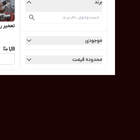
برند
تعمیر 
موجودی
1,111
محدوده قیمت