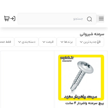
سرمته شیروانی
جدیدترین
برندها
قیمت
دسته‌بندی
فقط محص
پیچ سرمته واشردار 4 سانت