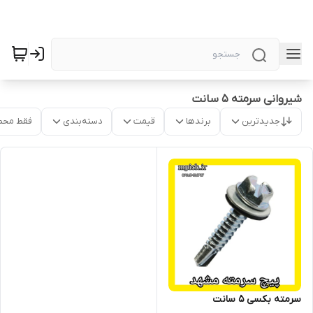
شیروانی سرمته 5 سانت
جدیدترین
برندها
قیمت
دسته‌بندی
فقط محص
سرمته بکسی 5 سانت