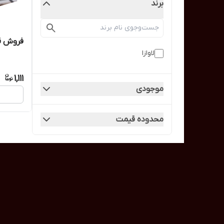
برند
فروش قه
لاوازا
1,111
موجودی
محدوده قیمت