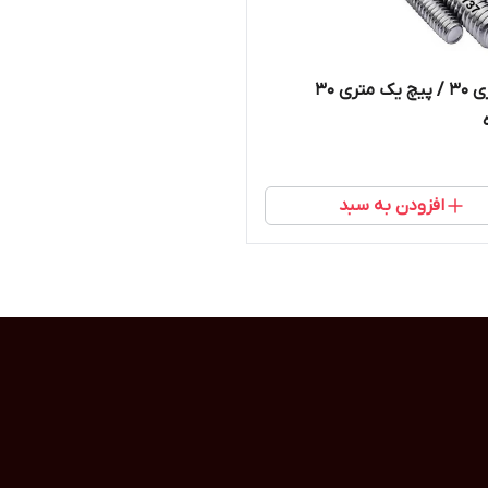
پیچ متری 30 / پیچ یک متری 30
افزودن به سبد