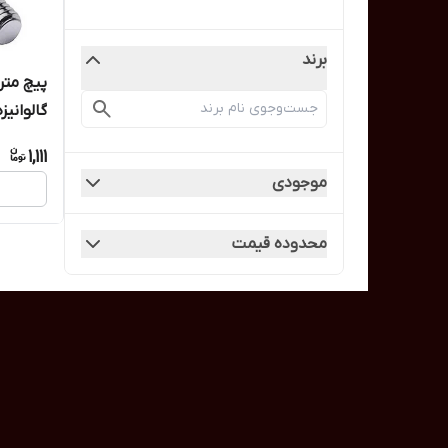
برند
گالوانیزه
1,111
موجودی
محدوده قیمت