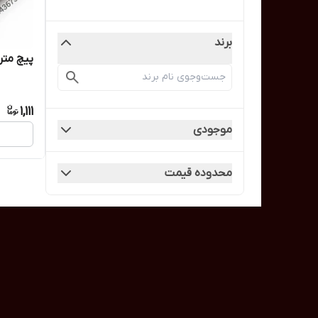
برند
پیچ متری 25 / راد یک
1,111
موجودی
محدوده قیمت