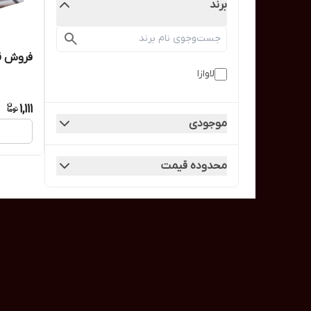
برند
فروش قه
لاوازا
1,111
موجودی
محدوده قیمت