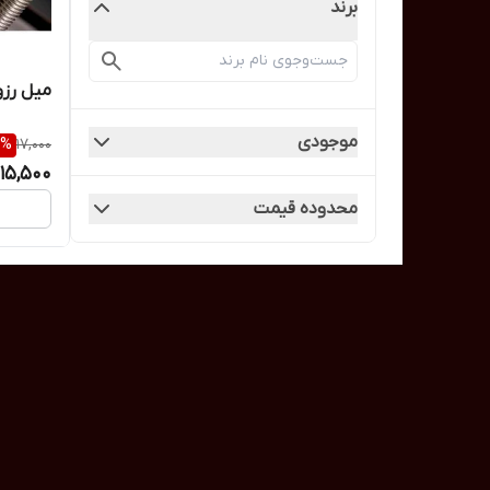
برند
میل رزوه 8 / پیچ 
موجودی
%
17,000
15,500
محدوده قیمت