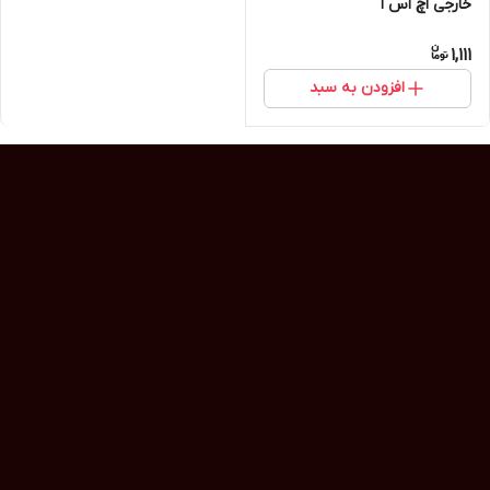
خارجی اچ اس ا
1,111
افزودن به سبد